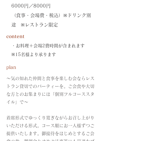
6000円／8000円
（食事・会場費・税込）※ドリンク別
途 ※レストラン限定
content
・お料理＋会場2費時間が含まれます
※15名様より承ります
plan
～気の知れた仲間と食事を楽しむ会ならレス
トラン貸切でのパーティーを。ご会食や大切
な方とのお集まりには「個別フルコーススタ
イル」で～
着席形式でゆっくり寛ぎながらお召し上がり
いただける形式。コース順にお一人様ずつご
提供いたします。御接待をはじめとするご会