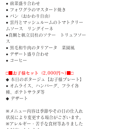
● 前菜盛り合わせ
● フォワグラのマスタード焼き
● パン（おかわり自由）
● 雲丹とマッシュルームのトマトクリー
ムソース　リングイーネ
●真鯛と帆立貝柱のソテー　トリュフソー
ス
● 黒毛和牛肉のタリアータ　菜園風
● デザート盛り合わせ
● コーヒー
□■お子様セット（2,000円〜)■□
◆ 本日のポタージュ【お子様プレート】
● オムライス、ハンバーグ、フライ各
種、ポテトサラダ等
◆ デザート
※メニュー内容は季節やその日の仕入れ
状況により変更する場合がございます。
※アレルギー・苦手な食材等ありました