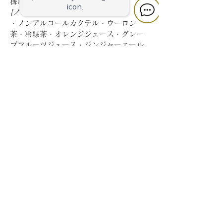
梅）
[ノンアルコール]
・ノンアルコールカクテル・ウーロン
茶・冷緑茶・オレンジジュース・グレー
プフルーツジュース・ジンジャーエール
◆会場＋フリードリンクの延長（+1,000
円/1h）
◆20歳未満のノンアルコール飲み放題メ
ニュー（+1,500円）※未就学児は無料
[ノンアルコール]
・ノンアルコールカクテル・ウーロン
茶・冷緑茶・オレンジジュース・グレー
プフルーツジュース・ジンジャーエール
※20歳以上の方は選択できません
※料金はすべて税込で表示しています