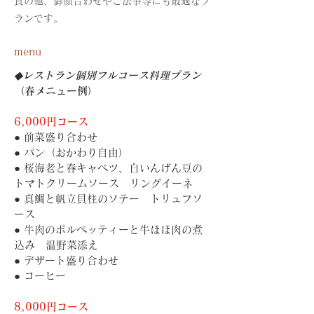
食の他、御顔合わせやご法事等にも最適なプ
ランです。
menu
◆レストラン個別フルコース料理プラン
（春メニュー例）
6,000円コース
● 前菜盛り合わせ
● パン（おかわり自由）
● 桜海老と春キャベツ、白いんげん豆の
トマトクリームソース　リングイーネ
● 真鯛と帆立貝柱のソテー　トリュフソ
ース
● 牛肉のポルペッティーと牛ほほ肉の煮
込み　温野菜添え
● デザート盛り合わせ
● コーヒー
8,000円コース