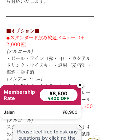
ら対応いたします。
■オプション■
◆スタンダード飲み放題メニュー（＋
2,000円）
[アルコール]
・ビール・ワイン（赤・白）・カクテル
ドリンク・ウイスキー・焼酎（麦/芋）・
梅酒・ゆず酒
[ノンアルコール]
・ノンアルコールカクテル・ウーロン
Membership
茶・冷緑茶・オレンジジュース・グレー
¥8,500
Rate
¥400 OFF
プフルーツジュース・ジンジャーエール
◆プレミアム飲み放題メニュー（+2,500
Jalan
¥8,900
円）
[アルコール]
スタンダード飲み放題＋ソムリエおすす
めスパークリングワイン・日本酒（臥龍