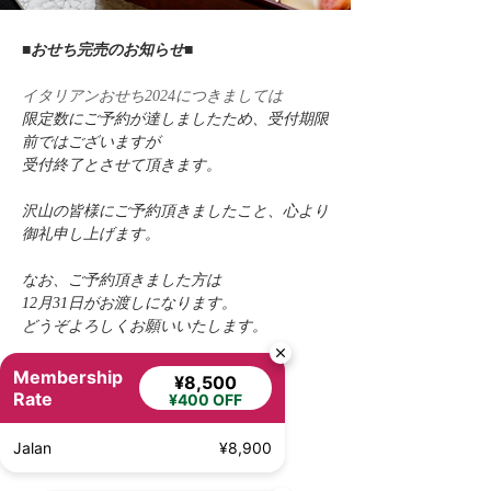
■おせち完売のお知らせ■
イタリアンおせち2024につきましては
限定数にご予約が達しましたため、受付期限
前ではございますが
受付終了とさせて頂きます。
沢山の皆様にご予約頂きましたこと、心より
御礼申し上げます。
なお、ご予約頂きました方は
12月31日がお渡しになります。
どうぞよろしくお願いいたします。
詳細は
こちらより
Membership
¥8,500
Rate
Previous
Next
¥400 OFF
Jalan
¥8,900