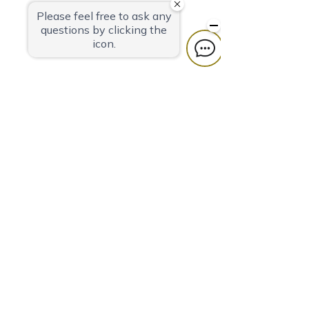
Hotel Quest Shimizu
424-0816
Shizuoka Prefecture
3-27 Masago-
cho, Shimizu-ku, Shizuoka-shi
TEL
054-366-7101
(accommodation)
TEL
054-366-8783
(restaurant, banquet)
FAX
054-363-1231
MAIL
info@takeyaryokan.com
privacy policy
カスタマーハラスメントに対する行動指針
宿泊・宴会約款
採用情報
Operating
company