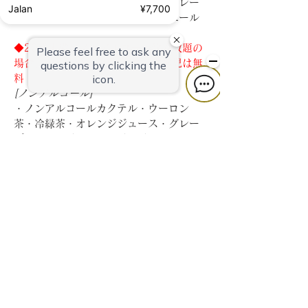
茶・冷緑茶・オレンジジュース・グレー
Jalan
¥7,700
プフルーツジュース・ジンジャーエール
◆20歳未満のノンアルコール飲み放題の
場合、お一人様▲500円 ※未就学児は無
料
[ノンアルコール]
・ノンアルコールカクテル・ウーロン
茶・冷緑茶・オレンジジュース・グレー
プフルーツジュース・ジンジャーエール
※20歳以上の方は選択できません
◆
オプション
◆プレミアム飲み放題メニュー（+500
円）
[アルコール]
スタンダード飲み放題＋ソムリエおすす
めスパークリングワイン・日本酒（臥龍