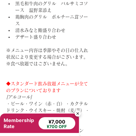
黒毛和牛肉のグリル　バルサミコソ
ース　温野菜添え
鶏胸肉のグリル　ポルチーニ茸ソー
ス
清水みなと鮨盛り合わせ
デザート盛り合わせ
※メニュー内容は季節やその日の仕入れ
状況により変更する場合がございます。
※食べ放題ではございません。
◆スタンダード飲み放題メニューが全て
のプランについております
[アルコール]
・ビール・ワイン（赤・白）・カクテル
ドリンク・ウイスキー・焼酎（麦/芋）・
梅酒・ゆず酒
Membership
¥7,000
[ノンアルコール]
Rate
¥700 OFF
・ノンアルコールカクテル・ウーロン