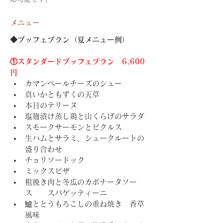
メニュー
◆
ブッフェプラン（夏メニュー例）
①スタンダードブッフェプラン　6,600
円
カマンベールチーズのシュー
真いかともずくの天草
本日のテリーヌ
塩麹漬け蒸し鶏と山くらげのサラダ
スモークサーモンとピクルス
生ハムとサラミ、シュークルートの
盛り合わせ
チョリソードック
ミックスピザ
粗挽き肉と冬瓜のカポナータソー
ス　　スパゲッティーニ
鱸ととうもろこしの重ね焼き　香草
風味