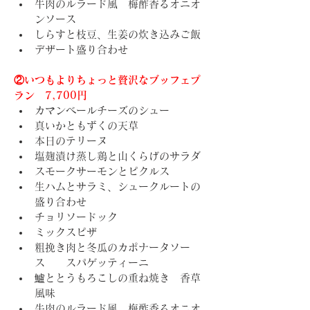
牛肉のルラード風　梅酢香るオニオ
ンソース
しらすと枝豆、生姜の炊き込みご飯
デザート盛り合わせ
②いつもよりちょっと贅沢なブッフェプ
ラン　7,700円
カマンベールチーズのシュー
真いかともずくの天草
本日のテリーヌ
塩麹漬け蒸し鶏と山くらげのサラダ
スモークサーモンとピクルス
生ハムとサラミ、シュークルートの
盛り合わせ
チョリソードック
ミックスピザ
粗挽き肉と冬瓜のカポナータソー
ス　　スパゲッティーニ
鱸ととうもろこしの重ね焼き　香草
風味
牛肉のルラード風　梅酢香るオニオ