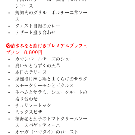
ンソース
鶏胸肉のグリル　ポルチーニ茸ソー
ス
クエスト自慢のカレー
デザート盛り合わせ
③清水みなと鮨付きプレミアムブッフェ
プラン　8,800円
カマンベールチーズのシュー
真いかともずくの天草
本日のテリーヌ
塩麹漬け蒸し鶏と山くらげのサラダ
スモークサーモンとピクルス
生ハムとサラミ、シュークルートの
盛り合わせ
チョリソードック
ミックスピザ
桜海老と茄子のトマトクリームソー
ス　スパゲッティーニ
オナガ（ハマダイ）のロースト　