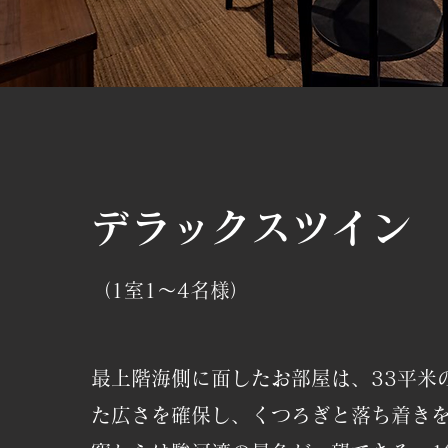
デラックスツイン
（1室1～4名
様）
最上階海側に面したお部屋は、33平米
た広さを確保し、くつろぎと落ち着き