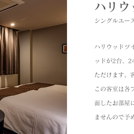
ハリウ
シング
ル
ユー
ハリウッドツイ
ッドが2
台、2
ただけます。
この客室は各
面したお部屋
ませんので予