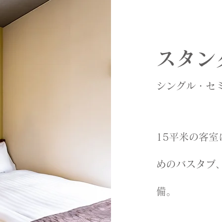
スタン
シング
ル・セ
15平米の客室
めのバスタブ、
備。