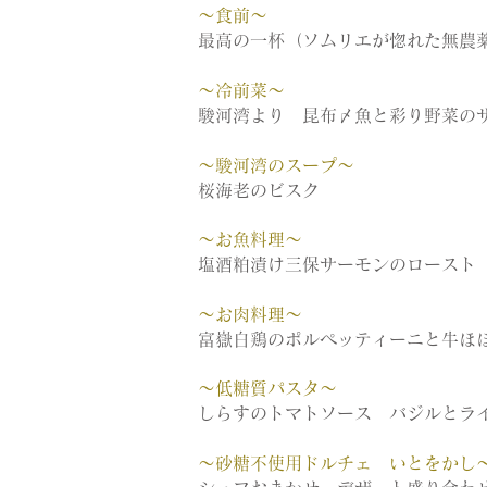
～食前～
最高の一杯（ソムリエが惚れた無農
～冷前菜～
駿河湾より 昆布〆魚と彩り野菜の
～駿河湾のスープ～
桜海老のビスク
～お魚料理～
塩酒粕漬け三保サーモンのロースト
～お肉料理～
富嶽白鶏のポルペッティーニと牛ほ
～低糖質パスタ～
しらすのトマトソース バジルとラ
～砂糖不使用ドルチェ いとをかし