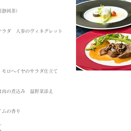
薬静岡茶）
サラダ 人参のヴィネグレット
 モロヘイヤのサラダ仕立て
ほ肉の煮込み 温野菜添え
イムの香り
～