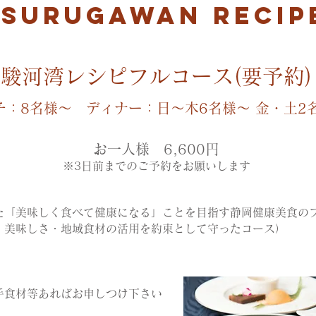
SURUGAWAN RECIP
駿河湾レシピフルコース(要予約)
チ：8名様～ ディナー：日～木6名様～ 金・土2
お一人様 6
,600円
※3日前までのご予
約をお願いします
た「美味しく食べて健康になる」ことを目指す静岡健康美食の
・美味しさ・地域食材の活用を約束として守ったコース）
手食材等あればお申しつけ下さい