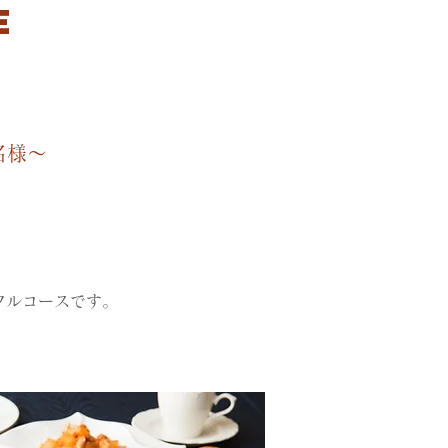
E
名様～
フルコースです。