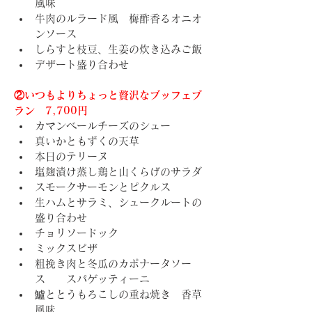
風味
牛肉のルラード風　梅酢香るオニオ
ンソース
しらすと枝豆、生姜の炊き込みご飯
デザート盛り合わせ
②いつもよりちょっと贅沢なブッフェプ
ラン　7,700円
カマンベールチーズのシュー
真いかともずくの天草
本日のテリーヌ
塩麹漬け蒸し鶏と山くらげのサラダ
スモークサーモンとピクルス
生ハムとサラミ、シュークルートの
盛り合わせ
チョリソードック
ミックスピザ
粗挽き肉と冬瓜のカポナータソー
ス　　スパゲッティーニ
鱸ととうもろこしの重ね焼き　香草
風味