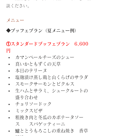
談ください。
メニュー
◆
ブッフェプラン（夏メニュー例）
①スタンダードブッフェプラン　6,600
円
カマンベールチーズのシュー
真いかともずくの天草
本日のテリーヌ
塩麹漬け蒸し鶏と山くらげのサラダ
スモークサーモンとピクルス
生ハムとサラミ、シュークルートの
盛り合わせ
チョリソードック
ミックスピザ
粗挽き肉と冬瓜のカポナータソー
ス　　スパゲッティーニ
鱸ととうもろこしの重ね焼き　香草