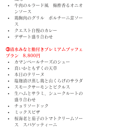
牛肉のルラード風　梅酢香るオニオ
ンソース
鶏胸肉のグリル　ポルチーニ茸ソー
ス
クエスト自慢のカレー
デザート盛り合わせ
③清水みなと鮨付きプレミアムブッフェ
プラン　8,800円
カマンベールチーズのシュー
真いかともずくの天草
本日のテリーヌ
塩麹漬け蒸し鶏と山くらげのサラダ
スモークサーモンとピクルス
生ハムとサラミ、シュークルートの
盛り合わせ
チョリソードック
ミックスピザ
桜海老と茄子のトマトクリームソー
ス　スパゲッティーニ