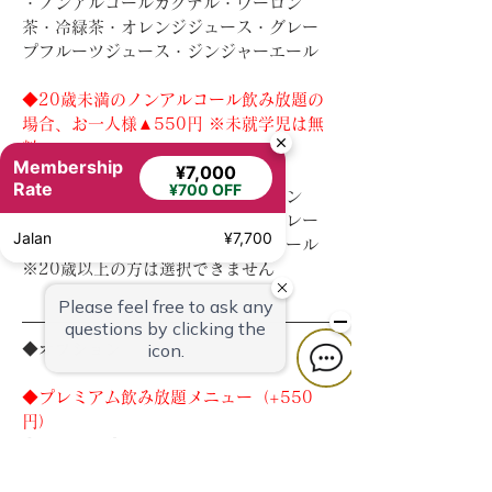
・ノンアルコールカクテル・ウーロン
茶・冷緑茶・オレンジジュース・グレー
プフルーツジュース・ジンジャーエール
◆20歳未満のノンアルコール飲み放題の
場合、お一人様▲550円 ※未就学児は無
料
Membership
¥7,000
[ノンアルコール]
Rate
¥700 OFF
・ノンアルコールカクテル・ウーロン
茶・冷緑茶・オレンジジュース・グレー
Jalan
¥7,700
プフルーツジュース・ジンジャーエール
※20歳以上の方は選択できません
◆
オプション
◆プレミアム飲み放題メニュー（+550
円）
[アルコール]
スタンダード飲み放題＋ソムリエおすす