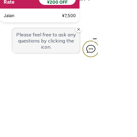
Rate
¥200 OFF
たします。
Previous
Next
Jalan
¥7,500
Hotel Quest Shimizu
424-0816
Shizuoka Prefecture
3-27 Masago-
cho, Shimizu-ku, Shizuoka-shi
TEL
054-366-7101
(accommodation)
TEL
054-366-8783
(restaurant, banquet)
FAX
054-363-1231
MAIL
info@takeyaryokan.com
privacy policy
カスタマーハラスメントに対する行動指針
宿泊・宴会約款
採用情報