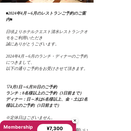
■2024年4月～6月のレストランご予約のご案
内■
日頃よりホテルクエスト清水レストランクオ
モをご利用いただき
誠にありがとうございます。
2024年4月～6月のランチ・ディナーのご予約
につきまして、
以下の通りご予約をお受けさせて頂きます。
▽4月1日～6月30日のご予約
ランチ：8名様以上のご予約（3日前まで）
ディナー：日～木は6名様以上、金・土は2名
様以上のご予約（3日前まで）
※定休日はございません。
Membership
¥7,300
ご理解ご了承のほど、何卒よろしくお願いい