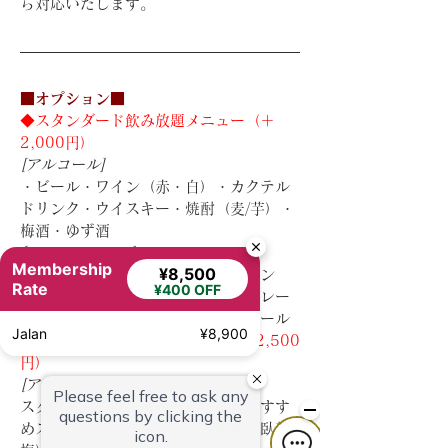
ら対応いたします。
■オプション■
◆スタンダード飲み放題メニュー（＋
2,000円）
[アルコール]
・ビール・ワイン（赤・白）・カクテル
ドリンク・ウイスキー・焼酎（麦/芋）・
梅酒・ゆず酒
[ノンアルコール]
Membership
¥8,500
・ノンアルコールカクテル・ウーロン
Rate
¥400 OFF
茶・冷緑茶・オレンジジュース・グレー
プフルーツジュース・ジンジャーエール
Jalan
¥8,900
◆プレミアム飲み放題メニュー（+2,500
円）
[アルコール]
スタンダード飲み放題＋ソムリエおすす
めスパークリングワイン・日本酒（臥龍