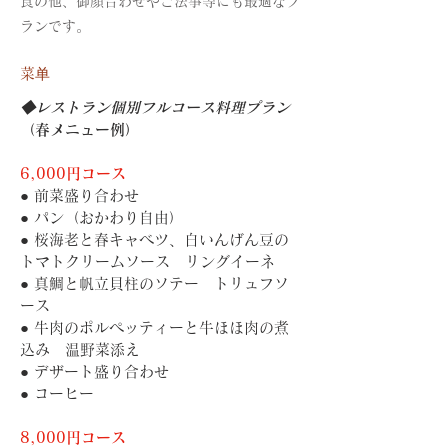
食の他、御顔合わせやご法事等にも最適なプ
ランです。
菜单
◆レストラン個別フルコース料理プラン
（春メニュー例）
6,000円コース
● 前菜盛り合わせ
● パン（おかわり自由）
● 桜海老と春キャベツ、白いんげん豆の
トマトクリームソース　リングイーネ
● 真鯛と帆立貝柱のソテー　トリュフソ
ース
● 牛肉のポルペッティーと牛ほほ肉の煮
込み　温野菜添え
● デザート盛り合わせ
● コーヒー
8,000円コース