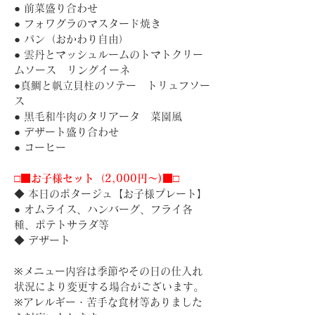
● 前菜盛り合わせ
● フォワグラのマスタード焼き
● パン（おかわり自由）
● 雲丹とマッシュルームのトマトクリー
ムソース　リングイーネ
●真鯛と帆立貝柱のソテー　トリュフソー
ス
● 黒毛和牛肉のタリアータ　菜園風
● デザート盛り合わせ
● コーヒー
□■お子様セット（2,000円〜)■□
◆ 本日のポタージュ【お子様プレート】
● オムライス、ハンバーグ、フライ各
種、ポテトサラダ等
◆ デザート
※メニュー内容は季節やその日の仕入れ
状況により変更する場合がございます。
※アレルギー・苦手な食材等ありました