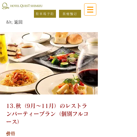
駐車場予約
旅馆预订
&lt; 返回
13.秋（9月～11月）のレストラ
ンパーティープラン（個別フルコ
ース）
价格