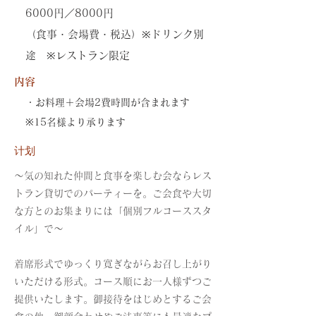
6000円／8000円
（食事・会場費・税込）※ドリンク別
途 ※レストラン限定
内容
・お料理＋会場2費時間が含まれます
※15名様より承ります
计划
～気の知れた仲間と食事を楽しむ会ならレス
トラン貸切でのパーティーを。ご会食や大切
な方とのお集まりには「個別フルコーススタ
イル」で～
着席形式でゆっくり寛ぎながらお召し上がり
いただける形式。コース順にお一人様ずつご
提供いたします。御接待をはじめとするご会