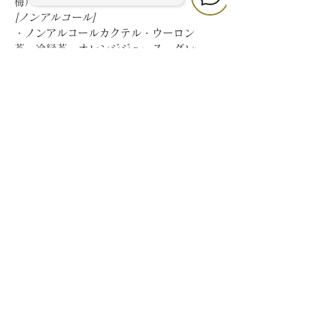
梅）
[ノンアルコール]
・ノンアルコールカクテル・ウーロン
茶・冷緑茶・オレンジジュース・グレー
プフルーツジュース・ジンジャーエール
◆会場＋フリードリンクの延長（+1,000
円/1h）
◆20歳未満のノンアルコール飲み放題メ
ニュー（+1,500円）※未就学児は無料
[ノンアルコール]
・ノンアルコールカクテル・ウーロン
茶・冷緑茶・オレンジジュース・グレー
プフルーツジュース・ジンジャーエール
※20歳以上の方は選択できません
※料金はすべて税込で表示しています