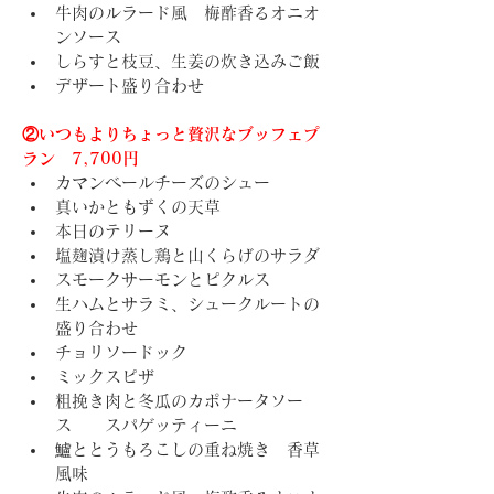
牛肉のルラード風　梅酢香るオニオ
ンソース
しらすと枝豆、生姜の炊き込みご飯
デザート盛り合わせ
②いつもよりちょっと贅沢なブッフェプ
ラン　7,700円
カマンベールチーズのシュー
真いかともずくの天草
本日のテリーヌ
塩麹漬け蒸し鶏と山くらげのサラダ
スモークサーモンとピクルス
生ハムとサラミ、シュークルートの
盛り合わせ
チョリソードック
ミックスピザ
粗挽き肉と冬瓜のカポナータソー
ス　　スパゲッティーニ
鱸ととうもろこしの重ね焼き　香草
風味