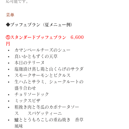
応可能です。
菜单
◆
ブッフェプラン（夏メニュー例）
①スタンダードブッフェプラン　6,600
円
カマンベールチーズのシュー
真いかともずくの天草
本日のテリーヌ
塩麹漬け蒸し鶏と山くらげのサラダ
スモークサーモンとピクルス
生ハムとサラミ、シュークルートの
盛り合わせ
チョリソードック
ミックスピザ
粗挽き肉と冬瓜のカポナータソー
ス　　スパゲッティーニ
鱸ととうもろこしの重ね焼き　香草
風味