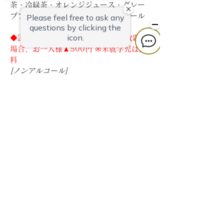
茶・冷緑茶・オレンジジュース・グレー
プフルーツジュース・ジンジャーエール
◆20歳未満のノンアルコール飲み放題の
場合、お一人様▲500円 ※未就学児は無
料
[ノンアルコール]
・ノンアルコールカクテル・ウーロン
茶・冷緑茶・オレンジジュース・グレー
プフルーツジュース・ジンジャーエール
※20歳以上の方は選択できません
◆
オプション
◆プレミアム飲み放題メニュー（+500
円）
[アルコール]
スタンダード飲み放題＋ソムリエおすす
めスパークリングワイン・日本酒（臥龍