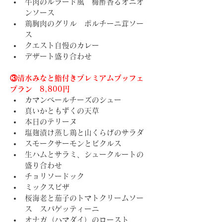
牛肉のルラード風　梅酢香るオニオ
ンソース
鶏胸肉のグリル　ポルチーニ茸ソー
ス
クエスト自慢のカレー
デザート盛り合わせ
③清水みなと鮨付きプレミアムブッフェ
プラン　8,800円
カマンベールチーズのシュー
真いかともずくの天草
本日のテリーヌ
塩麹漬け蒸し鶏と山くらげのサラダ
スモークサーモンとピクルス
生ハムとサラミ、シュークルートの
盛り合わせ
チョリソードック
ミックスピザ
桜海老と茄子のトマトクリームソー
ス　スパゲッティーニ
オナガ（ハマダイ）のロースト　