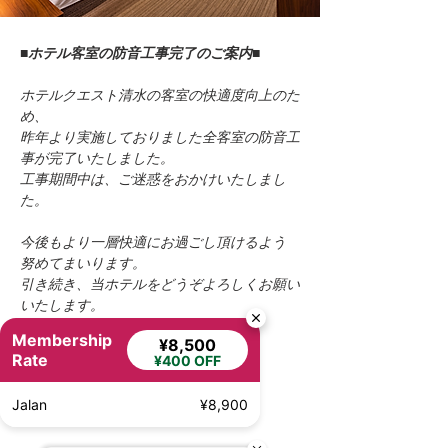
■ホテル客室の防音工事完了のご案内■
ホテルクエスト清水の客室の快適度向上のた
め、
昨年より実施しておりました全客室の防音工
事が完了いたしました。
工事期間中は、ご迷惑をおかけいたしまし
た。
今後もより一層快適にお過ごし頂けるよう
努めてまいります。
引き続き、当ホテルをどうぞよろしくお願い
いたします。
Previous
Next
Membership
¥8,500
Rate
¥400 OFF
Jalan
¥8,900
ホテルクエスト清水