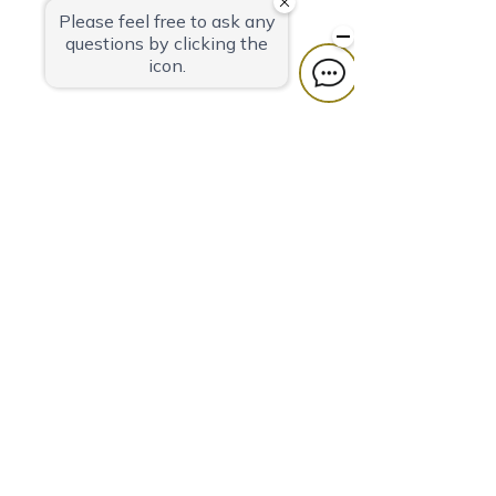
424-0816
静岡県
静岡市清水区真砂町3-27
TEL 054-366-7101（ご宿泊）
TEL
054-366-8783
（レストラン・宴会）
FAX 054-363-1231
お問い合わせは
「お問い
合わせフォーム」
よりお願
いいたします
※営業電話はお受けしておりませんので、お問い合
わせフォームよ
りお願いしま
す
プライバシーポリシー
カスタマーハラスメントに対する行動指針
宿泊・宴会約款
採用情報
運営会社