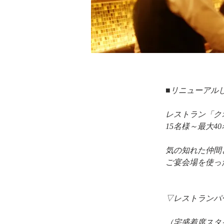
■リニューアル
レストラン「ク
15名様～最大
気の知れた仲間
ご宴会場を使っ
▽レストランパ
（宅盛着席スタ