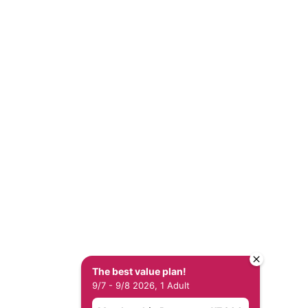
有 HOTEL QUEST SHIMIZU
版權
The best value plan!
9/7 - 9/8 2026, 1 Adult
策