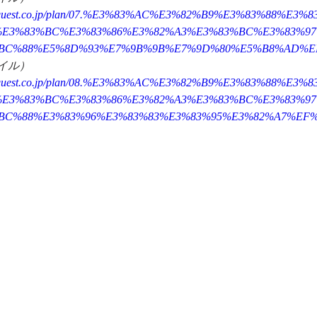
otelquest.co.jp/plan/07.%E3%83%AC%E3%82%B9%E3%83%88%E3
%E3%83%BC%E3%83%86%E3%82%A3%E3%83%BC%E3%83%9
BC%88%E5%8D%93%E7%9B%9B%E7%9D%80%E5%B8%AD%E
イル）
otelquest.co.jp/plan/08.%E3%83%AC%E3%82%B9%E3%83%88%E3
%E3%83%BC%E3%83%86%E3%82%A3%E3%83%BC%E3%83%9
BC%88%E3%83%96%E3%83%83%E3%83%95%E3%82%A7%EF