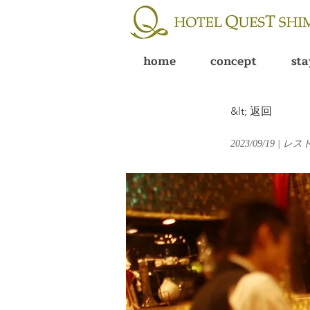
home
concept
sta
&lt; 返回
2023/09/19