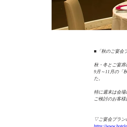
■「秋のご宴会
秋・冬とご宴席
9月～11月の
た。
特に週末は会場
ご検討のお客様
▽ご宴会プラン
https://www.hotelq