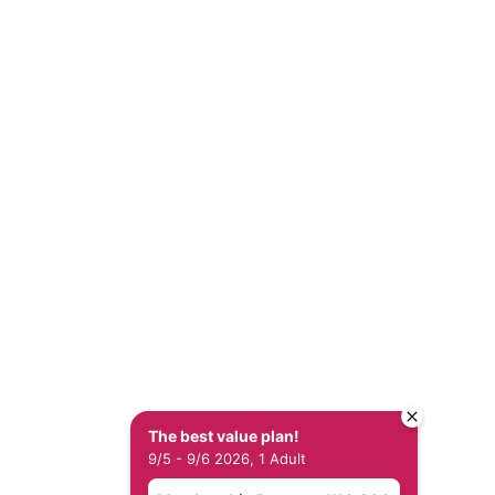
有 HOTEL QUEST SHIMIZU
版權
The best value plan!
9/5 - 9/6 2026, 1 Adult
策