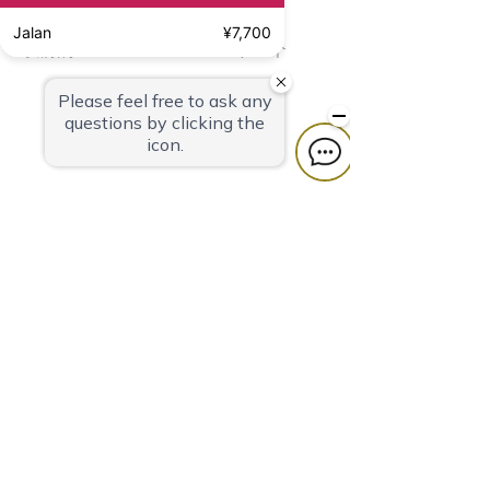
さいませ。
Jalan
¥7,700
以前的
下一个
奎斯特清水酒店
424-0816
靜岡縣
靜岡市清水區政子町3-27
TEL
054-366-7101
（住宿）
TEL
054-366-8783
（餐廳、宴會）
傳真
054-363-1231
郵箱
info@takeyaryokan.com
隱私政策
カスタマーハラスメントに対する行動指針
宿泊・宴会約款
採用情報
经营公司