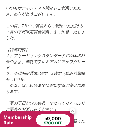
いつもホテルクエスト清水をご利用いただ
き、ありがとうございます。
この度、7月のご宴会からご利用いただける
「夏の平日限定宴会特典」をご用意いたしま
した。
【特典内容】
１）フリードリンクスタンダード＠2200の料
金のまま、無料でプレミアムにアップグレー
ド
２）会場利用通常2時間→3時間（飲み放題90
分→150分）
　※２）は、18時までに開始するご宴会に限
ります。
「夏の平日だけの特典」でゆっくりたっぷり
ご宴会をお楽しみください！
Membership
¥7,000
▶詳細は「宴会・会議」のページをご覧くだ
Rate
¥700 OFF