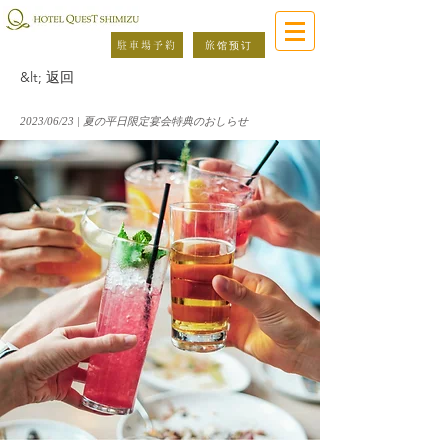
駐車場予約
旅馆预订
&lt; 返回
2023/06/23 | 夏の平日限定宴会特典のおしらせ