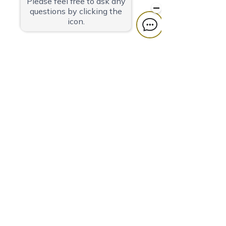
奎斯特清水酒店
424-0816
靜岡縣
靜岡市清水區政子町3-27
TEL
054-366-7101
（住宿）
TEL
054-366-8783
（餐廳、宴會）
傳真
054-363-1231
郵箱
info@takeyaryokan.com
隱私政策
カスタマーハラスメントに対する行動指針
宿泊・宴会約款
採用情報
经营公司