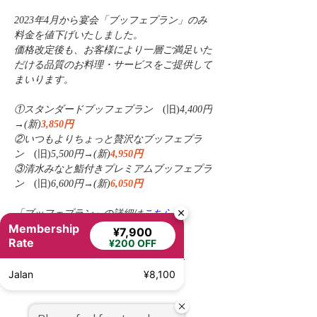
2023年4月から宴会「ブッフェプラン」のみ
料金を値下げいたしました。
価格改定後も、お客様により一層ご満足いた
だける品質のお料理・サービスをご提供して
まいります。
①スタンダードブッフェプラン　
(旧)
4,400円
→
(新)
3,850円
②いつもよりちょっと贅沢なブッフェプラ
ン　
(旧)
5,500円→
(新)
4,950円
③清水みなと鮨付きプレミアムブッフェプラ
ン　
(旧)
6,600円→
(新)
6,050円
「ブッフェプラン」の詳細は
こちら
Membership
¥7,900
Rate
¥200 OFF
※料金は税込で表示しています。
以前的
下一个
Jalan
¥8,100