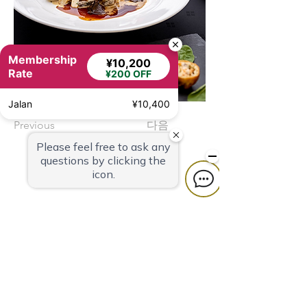
Membership
¥10,200
Rate
¥200 OFF
Jalan
¥10,400
Previous
다음
호텔 퀘스트 시미즈
424-0816
시즈오카현
시즈오카시 시미즈구 마사마
치 3-27
TEL
054-366-7101
(숙박)
TEL
054-366-8783
(레스토랑·연회)
팩스
054-363-1231
MAIL
info@takeyaryokan.com