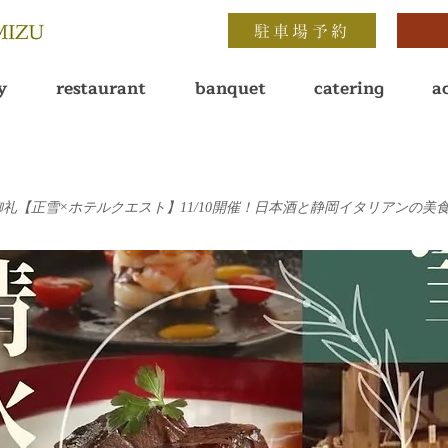
駐車場予約
y
restaurant
banquet
catering
a
 | 満席御礼【正雪×ホテルクエスト】11/10開催！日本酒と静岡イタリアンの