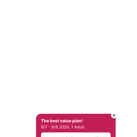
right HOTEL QUEST SHIMIZU
905-5cde-319
All Rights Reserved.
The best value plan!
9/7 - 9/8 2026, 1 Adult
보 보호 정책