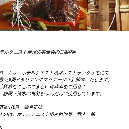
ホテルクエスト清水の美食会のご案内■
)19:00～より、ホテルクエスト清水レストランクオモにて
雪×静岡イタリアンのマリアージュ】開催いたします。
普段飲むことのできない秘蔵酒をご用意！
、静岡・清水の食材をふんだんに使用しています。
酒造5代目　望月正隆
すのは、ホテルクエスト清水料理長　青木一敏
円