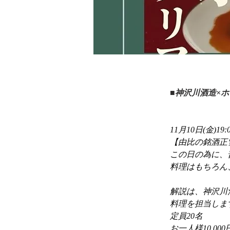
■神沢川酒造×
11月10日(金
【由比の銘酒正
この日の為に、
料理はもちろん
解説は、神沢川
料理を担当しま
定員20名　
お一人様10.000