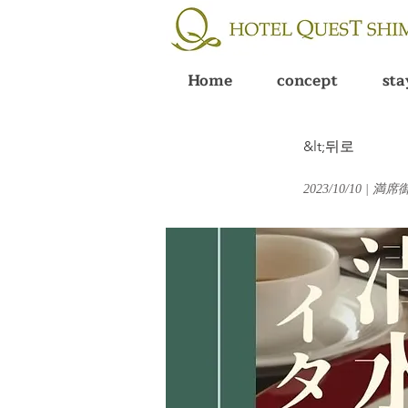
Home
concept
sta
&lt;뒤로
2023/10/10