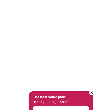
right HOTEL QUEST SHIMIZU
905-5cde-319
All Rights Reserved.
The best value plan!
9/7 - 9/8 2026, 1 Adult
보 보호 정책