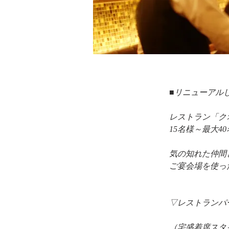
■リニューアル
レストラン「ク
15名様～最大
気の知れた仲間
ご宴会場を使っ
▽レストランパ
（宅盛着席スタ