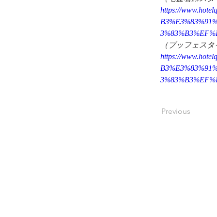
https://www.h
B3%E3%83%91
3%83%B3%EF%
（ブッフェスタ
https://www.h
B3%E3%83%91
3%83%B3%EF%
Previous