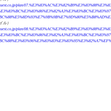
otelquest.co.jp/plan/07.%E3%83%AC%E3%82%B9%E3%83%88%E3
%E3%83%BC%E3%83%86%E3%82%A3%E3%83%BC%E3%83%9
BC%88%E5%8D%93%E7%9B%9B%E7%9D%80%E5%B8%AD%E
イル）
otelquest.co.jp/plan/08.%E3%83%AC%E3%82%B9%E3%83%88%E3
%E3%83%BC%E3%83%86%E3%82%A3%E3%83%BC%E3%83%9
BC%88%E3%83%96%E3%83%83%E3%83%95%E3%82%A7%EF