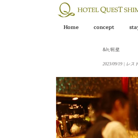
Home
concept
sta
&lt;뒤로
2023/09/19